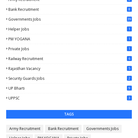
Bank Recruitment
8
Governments Jobs
39
Helper Jobs
1
PM YOGANA
1
Private Jobs
1
Railway Recruitment
6
Rajasthan Vacancy
5
Security Guards Jobs
2
UP Bharti
9
UPPSC
3
TAGS
Army Recruitment
Bank Recruitment
Governments Jobs